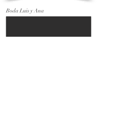
Boda Luis y Ana
1/7
Cra 64B nro. 85-150 2do piso
-
Barranquilla
Tel: (+57)
3008149483